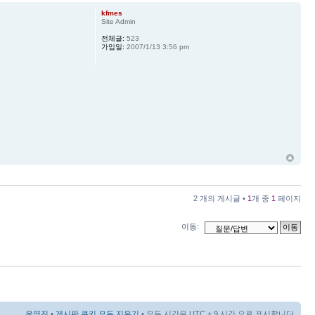
kfmes
Site Admin
전체글:
523
가입일:
2007/1/13 3:56 pm
2 개의 게시글 •
1
개 중
1
페이지
이동:
운영진
•
게시판 쿠키 모두 지우기
• 모든 시간은 UTC + 9 시간 으로 표시합니다