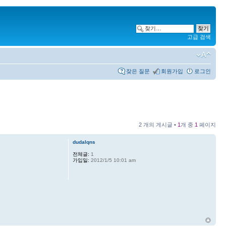
고급 검색
잦은 질문
회원가입
로그인
2 개의 게시글 •
1
개 중
1
페이지
dudalqns
전체글:
1
가입일:
2012/1/5 10:01 am