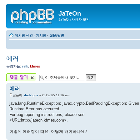
JaTeOn
JaTeOn 사용자 모임
게시판 색인
‹
게시판
‹
질문/답변
에러
운영자들:
rath
,
kfmes
답변 게시글
에러
글쓴이:
dudalqns
» 2012/1/5 11:16 am
java.lang.RuntimeException: javax.crypto.BadPaddingException: Given f
Runtime Error has occurred.
For bug reporting instructions, please see:
<URL:http://jateon.kfmes.com>.
이렇게 에러창이 떠요. 어떻게 해야하나요?