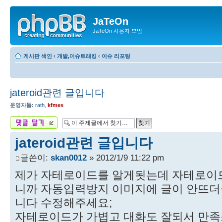
JaTeOn
JaTeOn 사용자 모임
게시판 색인
‹
개발,이슈트래킹
‹
이슈 리포팅
jateroid관련 글입니다
운영자들:
rath
,
kfmes
답변 게시글
jateroid관련 글입니다
글쓴이:
skan0012
» 2012/1/9 11:22 pm
제가 자테로이드를 알게됫는데 자테로이
니까 자동입력방지 이미지에 글이 안뜨더
니다 수정해주세요;
자테로이드가 가볍고 대화도 잘되서 만