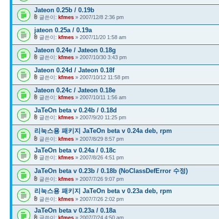
Jateon 0.25b / 0.19b
글쓴이:
kfmes
» 2007/12/8 2:36 pm
jateon 0.25a / 0.19a
글쓴이:
kfmes
» 2007/11/20 1:58 am
Jateon 0.24e / Jateon 0.18g
글쓴이:
kfmes
» 2007/10/30 3:43 pm
Jateon 0.24d / Jateon 0.18f
글쓴이:
kfmes
» 2007/10/12 11:58 pm
Jateon 0.24c / Jateon 0.18e
글쓴이:
kfmes
» 2007/10/11 1:56 am
JaTeOn beta v 0.24b / 0.18d
글쓴이:
kfmes
» 2007/9/20 11:25 pm
리눅스용 패키지 JaTeOn beta v 0.24a deb, rpm
글쓴이:
kfmes
» 2007/8/29 8:57 pm
JaTeOn beta v 0.24a / 0.18c
글쓴이:
kfmes
» 2007/8/26 4:51 pm
JaTeOn beta v 0.23b / 0.18b (NoClassDefError 수정)
글쓴이:
kfmes
» 2007/7/26 9:07 pm
리눅스용 패키지 JaTeOn beta v 0.23a deb, rpm
글쓴이:
kfmes
» 2007/7/26 2:02 pm
JaTeOn beta v 0.23a / 0.18a
글쓴이:
kfmes
» 2007/7/24 4:50 am