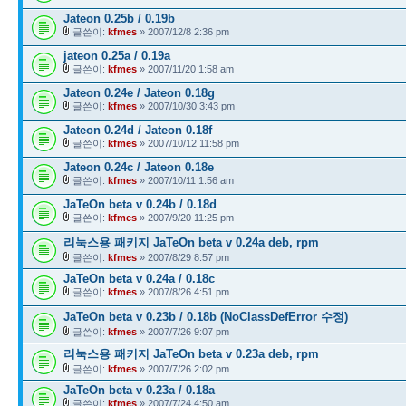
Jateon 0.25b / 0.19b
글쓴이:
kfmes
» 2007/12/8 2:36 pm
jateon 0.25a / 0.19a
글쓴이:
kfmes
» 2007/11/20 1:58 am
Jateon 0.24e / Jateon 0.18g
글쓴이:
kfmes
» 2007/10/30 3:43 pm
Jateon 0.24d / Jateon 0.18f
글쓴이:
kfmes
» 2007/10/12 11:58 pm
Jateon 0.24c / Jateon 0.18e
글쓴이:
kfmes
» 2007/10/11 1:56 am
JaTeOn beta v 0.24b / 0.18d
글쓴이:
kfmes
» 2007/9/20 11:25 pm
리눅스용 패키지 JaTeOn beta v 0.24a deb, rpm
글쓴이:
kfmes
» 2007/8/29 8:57 pm
JaTeOn beta v 0.24a / 0.18c
글쓴이:
kfmes
» 2007/8/26 4:51 pm
JaTeOn beta v 0.23b / 0.18b (NoClassDefError 수정)
글쓴이:
kfmes
» 2007/7/26 9:07 pm
리눅스용 패키지 JaTeOn beta v 0.23a deb, rpm
글쓴이:
kfmes
» 2007/7/26 2:02 pm
JaTeOn beta v 0.23a / 0.18a
글쓴이:
kfmes
» 2007/7/24 4:50 am