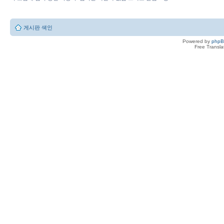
게시판 색인
Powered by
php
Free Transl