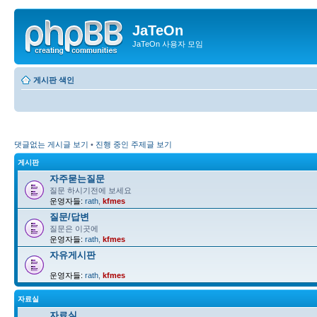
JaTeOn
JaTeOn 사용자 모임
게시판 색인
댓글없는 게시글 보기
•
진행 중인 주제글 보기
게시판
자주묻는질문
질문 하시기전에 보세요
운영자들:
rath
,
kfmes
질문/답변
질문은 이곳에
운영자들:
rath
,
kfmes
자유게시판
운영자들:
rath
,
kfmes
자료실
자료실