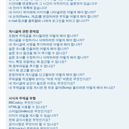
시간대를 변경했는데 그 시간이 아직까지도 잘못되어 있습니다!
내 언어가 목록에 없습니다!
내 아이디 위아래에 이미지를 나타낼려면 어떻게 해야 합니까?
내 순위(Ranks, 계급)를 변경하려면 무엇을 어떻게 해야 합니까?
e-mail 링크를 클릭할때 나에게 로그인을 하라고 합니다??
게시글에 관한 문제점
포럼에 주제글을 게시할려면 어떻게 해야 합니까?
게시글을 수정하거나 삭제하려면 어떻게 해야 합니까?
내 게시글에 서명을 추가하려면 어떻게 해야 합니까?
설문 조사를 만들려면 어떻게 해야 합니까?
설문 조사 옵션을 왜 더 추가할 수 없나요?
설문 조사를 수정하거나 삭제하려면 어떻게 해야 합니까?
어느 특정 포럼에는 왜 접근할 수 없나요?
왜 첨부파일을 추가할 수 없나요?
내가 왜 경고를 받나요?
운영자에게 게시글을 신고할려면 어떻게 해야 합니까?
주제글을 작성할때 보이는 “따로 저장” 버튼은 무엇인가요?
내 게시글에 승인이 필요한 이유는 무엇인가요?
내 주제글을 포럼 게시판 맨 위로 끌어(Bump) 올리려면 어떻게 해야 하나요?
서식과 주제글 유형
BBCode는 무엇인가요?
HTML을 사용할 수 있나요?
스마일(Smilies)은 무엇인가요?
이미지 파일을 게시할 수 있습니까?
전체 공지사항은 무엇인가요?
공지사항은 무엇이라 할 수 있나요?
필독(sticky) 주제글은 무엇인가요?