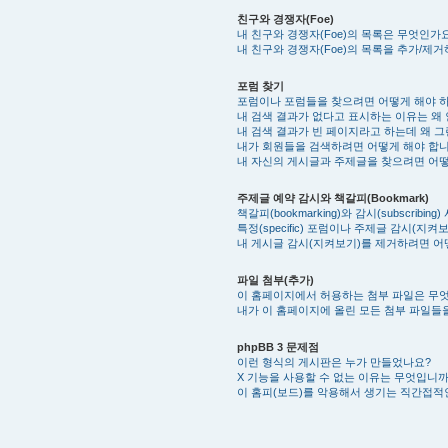
친구와 경쟁자(Foe)
내 친구와 경쟁자(Foe)의 목록은 무엇인가
내 친구와 경쟁자(Foe)의 목록을 추가/제
포럼 찾기
포럼이나 포럼들을 찾으려면 어떻게 해야 
내 검색 결과가 없다고 표시하는 이유는 왜
내 검색 결과가 빈 페이지라고 하는데 왜 그
내가 회원들을 검색하려면 어떻게 해야 합
내 자신의 게시글과 주제글을 찾으려면 어떻
주제글 예약 감시와 책갈피(Bookmark)
책갈피(bookmarking)와 감시(subscrib
특정(specific) 포럼이나 주제글 감시(지
내 게시글 감시(지켜보기)를 제거하려면 어
파일 첨부(추가)
이 홈페이지에서 허용하는 첨부 파일은 무
내가 이 홈페이지에 올린 모든 첨부 파일들
phpBB 3 문제점
이런 형식의 게시판은 누가 만들었나요?
X 기능을 사용할 수 없는 이유는 무엇입니까
이 홈피(보드)를 악용해서 생기는 직간접적