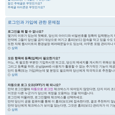
잠긴 주제글은 무엇인가요?
주제글 아이콘은 무엇인가요?
로그인과 가입에 관한 문제점
로그인을 왜 할 수 없나요?
몇가지 이유가 있는데 첫째로, 당신의 아이디와 비밀번호를 정확히 입력했는지 
만약에 그들이 당신을 금지 대상으로 여기고 홈피(보드) 접속을 막고 있을 수도 
또한 자체 웹사이트의 환경설정 에러때문일수도 있는데, 아무튼 포럼 관리자나 
상위
모든 항목에 등록(입력)이 필요한가요?
아뇨, 꼭 필요한 부분만 기입하시면 되고요, 당신의 메세지를 게시하기 위해선 등
그리고 등록을 하면, 손님(guest) 사용자가 활용할 수 없는 추가적인 기능이 제공
단지 등록(또는 가입)하는데 몇 분정도 필요하며 당신에게 적극적으로 추천합니
상위
자동으로 로그 오프(OFF)가 왜 되나요?
만약 로그인할때
자동으로 로그인
체크박스가 되어있지 않았다면, 단지 미리 조
이것은 다른 누군가가 당신의 계정을 오용하는 것을 막아줍니다.
로그인에 머물려면, 로그인할때 체크박스를 선택하세요.
만약 당신이 공용 컴퓨터를 통해 이 홈피(보드)에 접속한다면, 결코 추천하지 않습니
만약 당신에게 체크박스가 보이질 않는다면, 그것은 홈피(보드) 관리자가 이 기
상위