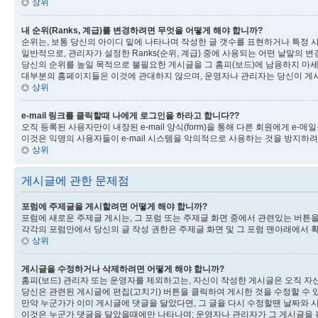
상위
내 순위(Ranks, 계급)를 변경하려면 무엇을 어떻게 해야 합니까?
순위는, 보통 당신의 아이디 밑에 나타나며 작성한 글 갯수를 표현하거나 특정 
일반적으로, 관리자가 설정한 Ranks(순위, 계급) 중에 사용되는 어떤 낱말의 
당신의 순위를 높일 목적으로 불필요한 게시글을 그 홈피(보드)에 남용하지 마세
대부분의 홈페이지들은 이것에 관대하지 않으며, 운영자나 관리자는 당신이 게시
상위
e-mail 링크를 클릭할때 나에게 로그인을 하라고 합니다??
오직 등록된 사용자만이 내장된 e-mail 양식(form)을 통해 다른 회원에게 e-메
이것은 익명의 사용자들이 e-mail 시스템을 악의적으로 사용하는 것을 방지하
상위
게시글에 관한 문제점
포럼에 주제글을 게시할려면 어떻게 해야 합니까?
포럼에 새로운 주제글 게시는, 그 포럼 또는 주제글 화면 중에서 관련있는 버튼
각각의 포럼안에서 당신의 글 작성 권한은 주제글 화면 및 그 포럼 맨아래에서 확인
상위
게시글을 수정하거나 삭제하려면 어떻게 해야 합니까?
홈피(보드) 관리자 또는 운영자를 제외하고는, 자신이 작성한 게시글은 오직 자
당신은 관련된 게시글에 편집(고치기) 버튼을 클릭하여 게시한 것을 수정할 수 있
만약 누군가가 이미 게시글에 댓글을 달았다면, 그 글을 다시 수정할땐 날짜와 시
이것은 누군가 댓글을 달았을때에만 나타나며; 운영자나 관리자가 그 게시글을 