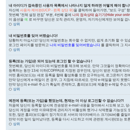
내 아이디가 접속중인 사용자 목록에서 나타나지 않게 하려면 어떻게 해야 합니
자신에
사용자 제어판(UCP - 왼쪽 상단 위)
을 클릭하여 들어가면, “보드 구성” 
첫번째 “전체 설정 편집” 부분, 4번째 줄에
나의 접속상태 숨기기(Hide your online 
이 옵션을
예
로 바꾸면 당신은 오직 관리자, 운영자, 자기자신에게만 보여질 겁
상위
내 비밀번호를 잊어 버렸습니다!
당황하지 마십시오! 당신의 비밀번호는 회수할 수 없지만, 쉽게 초기화 할 수 있
로그인 페이지를 방문하고
나의 비밀번호를 잊어버렸습니다
를 클릭하여 그 지
상위
등록(또는 가입)은 되어 있는데 로그인 할 수 없습니다 !
첫번째로, 당신의 아이디와 비밀번호를 체크해 보세요. 만약 그것들이 정확하다면,
등록하는 동안 13세 이하(COPPA)로 지정된 경우인데, 당신이 받은 지침에 따
어떤 홈피(보드)는 새로 등록을 할때 활성화를 또한 요구하는데, 로그온하기 전
만약 당신에게 e-메일이 온 경우, 그 지침에 따르세요. 만약 e-메일을 받지 못했
만약 당신의 e-mail 주소가 확실히 존재하고, 홈피(보드)에 제출한 e-메일 주
상위
예전에 등록(또는 가입)을 했었는데, 현재는 더 이상 로그인할 수 없습니다?!
처음에 당신이 등록할 당시에 전송받은 e-mail 내용을 찾아봐서 시도해 보고, 
당신의 계정을 어떤 이유때문에 관리자가 비활성화 했거나 삭제했을 가능성도 
또한, 많은 홈피(보드)들이 정기적으로 서버의 데이타베이스 크기(size)를 줄
만약 이런 일이 일어났다면, 등록을 다시 시도하고 이에 관련된 게시판(또는 토론
상위