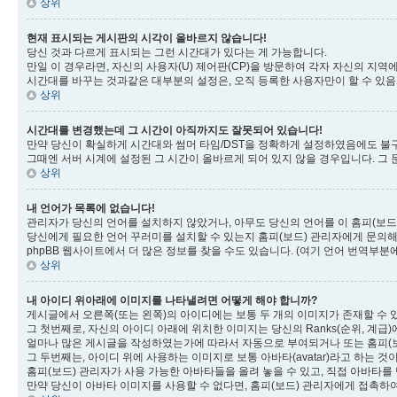
상위
현재 표시되는 게시판의 시각이 올바르지 않습니다!
당신 것과 다르게 표시되는 그런 시간대가 있다는 게 가능합니다.
만일 이 경우라면, 자신의 사용자(U) 제어판(CP)을 방문하여 각자 자신의 지역에 맞는 
시간대를 바꾸는 것과같은 대부분의 설정은, 오직 등록한 사용자만이 할 수 있음
상위
시간대를 변경했는데 그 시간이 아직까지도 잘못되어 있습니다!
만약 당신이 확실하게 시간대와 썸머 타임/DST을 정확하게 설정하였음에도 불구
그때엔 서버 시계에 설정된 그 시간이 올바르게 되어 있지 않을 경우입니다. 그
상위
내 언어가 목록에 없습니다!
관리자가 당신의 언어를 설치하지 않았거나, 아무도 당신의 언어를 이 홈피(보
당신에게 필요한 언어 꾸러미를 설치할 수 있는지 홈피(보드) 관리자에게 문의해
phpBB 웹사이트에서 더 많은 정보를 찾을 수도 있습니다. (여기 언어 번역부분에
상위
내 아이디 위아래에 이미지를 나타낼려면 어떻게 해야 합니까?
게시글에서 오른쪽(또는 왼쪽)의 아이디에는 보통 두 개의 이미지가 존재할 수 있
그 첫번째로, 자신의 아이디 아래에 위치한 이미지는 당신의 Ranks(순위, 계급
얼마나 많은 게시글을 작성하였는가에 따라서 자동으로 부여되거나 또는 홈피(
그 두번째는, 아이디 위에 사용하는 이미지로 보통 아바타(avatar)라고 하는 
홈피(보드) 관리자가 사용 가능한 아바타들을 올려 놓을 수 있고, 직접 아바타를
만약 당신이 아바타 이미지를 사용할 수 없다면, 홈피(보드) 관리자에게 접촉하