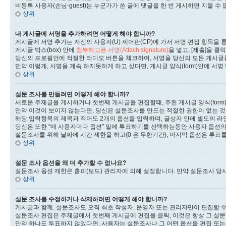
비등록 사용자(손님-guest)는 누군가가 쓴 글에 댓글을 한 번 게시하면 지울 수
상위
내 게시글에 서명을 추가하려면 어떻게 해야 합니까?
게시글에 서명 추가는 자신의 사용자(U) 제어판(CP)에 가서 서명 편집 항목을 
게시글 박스(box) 안에
첨부하고픈 서명(Attach signature)
을 넣고, [제출]을 
당신의 프로필안에 적절한 라디오 버튼을 체크하여, 서명을 당신의 모든 게시글
만약 이렇게, 서명을 계속 하지못하게 하고 싶다면, 게시글 양식(form)안에 서명
상위
설문 조사를 만들려면 어떻게 해야 합니까?
새로운 주제글을 게시하거나 첫번째 게시글을 편집할때, 주된 게시글 양식(form)
만약 이것이 보이지 않는다면, 당신은 설문조사를 만드는 적절한 권한이 없는 것
해당 입력항목의 제목과 적어도 2개의 옵션을 입력하며, 글상자 안에 별도의 라
당신은 또한 “매 사용자마다 옵션” 밑에 투표하기를 선택하는동안 사용자 옵션의
설문조사를 위해 날짜에 시간 제한을 하고(0 은 무한기간), 마지막 옵션은 투
상위
설문 조사 옵션을 왜 더 추가할 수 없나요?
설문조사 옵션 제한은 홈피(보드) 관리자에 의해 설정합니다. 만약 설문조사 당
상위
설문 조사를 수정하거나 삭제하려면 어떻게 해야 합니까?
게시글과 함께, 설문조사도 오직 최초 작성자, 운영자 또는 관리자만이 편집할 수
설문조사 편집은 주제글에서 첫번째 게시글에 편집을 클릭; 이것은 항상 그 설
만약 하나도 투표하지 않았다면, 사용자는 설문조사나 그 어떤 옵션을 편집 또는