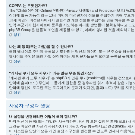
COPPA 는 무엇인가요?
The "Child(어린이) Online(온라인) Privacy(사생활) and Protection(보호
장래에 활동 가능성 있는 13세 미만의 미성년자에 정보를 수집하기 위해 부모가 
13세 미만의 미성년자에게서 일반적인 개인 정보를 수집하는 것을 허용할 수 
만약 누군가가 웹사이트에 등록을 시도하는 이러한 방법들이 불확실하다고 느낀다
phpBB Group은 법률적 조언을 제공할 수 없고, 아래에 명시한 것을 제외하
상위
나는 왜 등록(또는 가입)을 할 수 없나요?
해당 웹사이트 주인이 등록을 시도하려는 당신의 아이디 또는 IP 주소를 허용하
웹사이트 주인은 또한 가입 신청하려는 새 방문자들을 막으려고 등록을 못하게 
상위
“게시판 쿠키 모두 지우기” 라는 말은 무슨 뜻인가요?
“게시판 쿠키 모두 지우기” 는 phpBB가 만든 쿠키(cookies)를 지우는 것으
만약에 홈피(보드) 주인이 그들에게 권한을 준 경우라면 읽기 추적과 같은 기능
만약에 당신이 로그인 또는 로그아웃에 문제가 있다면, 홈피(보드) 쿠키를 지우는
상위
사용자 구성과 셋팅
내 설정을 변경하려면 어떻게 해야 합니까?
만약 당신이 등록(또는 가입)된 사용자라면, 당신의 모든 설정은 홈피(보드) 
그것을 바꿀려면 자신의 사용자(U) 제어판(CP)을 방문하세요; 연결(link)은 게
이 시스템은 당신의 모든 개인 설정과 구성을 변경할 수 있도록 언제나 허용하고